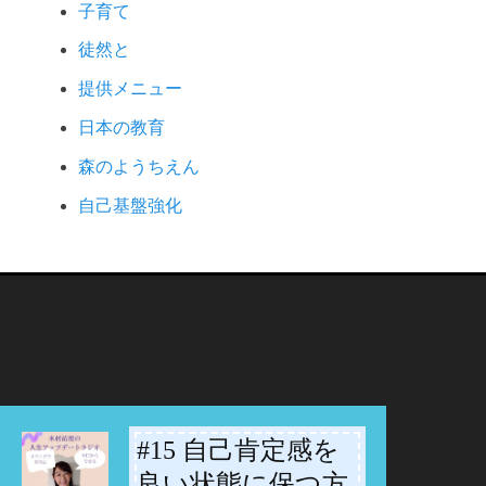
子育て
徒然と
提供メニュー
日本の教育
森のようちえん
自己基盤強化
#15 自己肯定感を
-
良い状態に保つ方