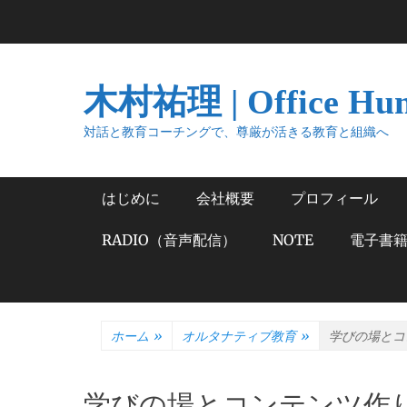
コ
ン
テ
ン
木村祐理 | Office Hu
ツ
へ
対話と教育コーチングで、尊厳が活きる教育と組織へ
ス
キ
メインメニュー
はじめに
会社概要
プロフィール
ッ
プ
RADIO（音声配信）
NOTE
電子書
ホーム
»
オルタナティブ教育
»
学びの場とコ
学びの場とコンテンツ作