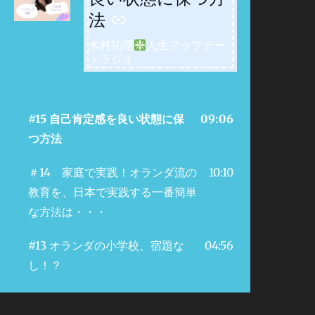
法
木村祐理
人生アップデー
トラジオ
#15 自己肯定感を良い状態に保
09:06
つ方法
＃14 家庭で実践！オランダ流の
10:10
教育を、日本で実践する一番簡単
な方法は・・・
#13 オランダの小学校、宿題な
04:56
し！？