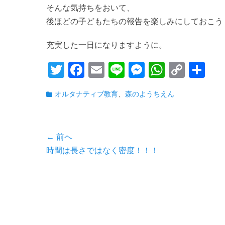
そんな気持ちをおいて、
後ほどの子どもたちの報告を楽しみにしておこう
充実した一日になりますように。
T
Fa
E
Li
M
W
C
共
wi
ce
m
ne
es
ha
op
有
カ
オルタナティブ教育
、
森のようちえん
tte
bo
ail
se
ts
y
テ
r
ok
ng
A
Li
ゴ
リ
er
pp
nk
投
← 前へ
ー
前
時間は長さではなく密度！！！
稿
の
ナ
投
ビ
稿:
ゲ