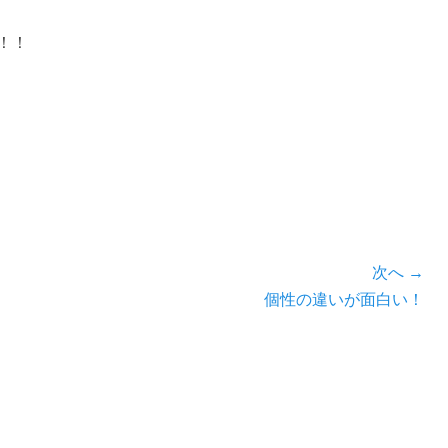
！！
次へ →
次
個性の違いが面白い！
の
投
稿: