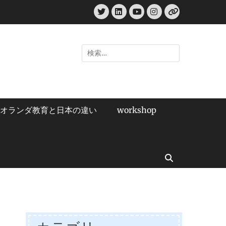
Twitter
LinkedIn
Instagram
YouTube
リ
ン
ク
検
索:
オランダ教育と日本の違い
workshop
検
索