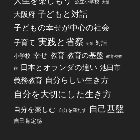
人生を楽しもう
公立小学校
大阪
子どもと対話
大阪府
子どもの幸せが中心の社会
実践と省察
子育て
対話
対等
幸せ
教育
教育の基盤
小学校
教育視察
日本とオランダの違い
池田市
旅
自分らしい生き方
義務教育
自分を大切にした生き方
自己基盤
自分を楽しむ
自分を満たす
自己肯定感