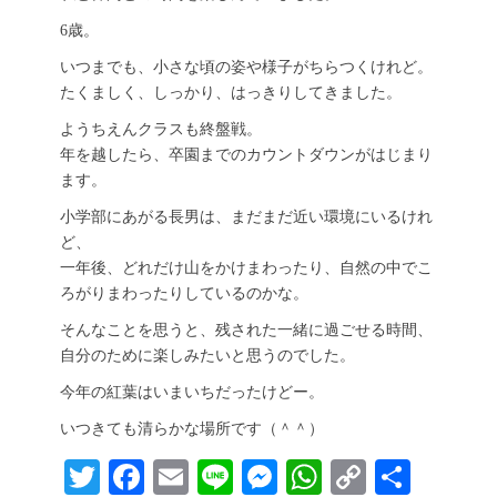
6歳。
いつまでも、小さな頃の姿や様子がちらつくけれど。
たくましく、しっかり、はっきりしてきました。
ようちえんクラスも終盤戦。
年を越したら、卒園までのカウントダウンがはじまり
ます。
小学部にあがる長男は、まだまだ近い環境にいるけれ
ど、
一年後、どれだけ山をかけまわったり、自然の中でこ
ろがりまわったりしているのかな。
そんなことを思うと、残された一緒に過ごせる時間、
自分のために楽しみたいと思うのでした。
今年の紅葉はいまいちだったけどー。
いつきても清らかな場所です（＾＾）
T
Fa
E
Li
M
W
C
共