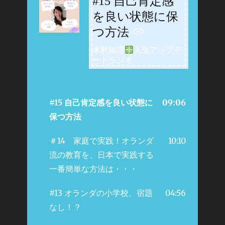
#15 自己肯定感
を良い状態に保
つ方法
木村祐理
人生アップデ
ートラジオ
#15 自己肯定感を良い状態に
09:06
保つ方法
＃14 家庭で実践！オランダ
10:10
流の教育を、日本で実践する
一番簡単な方法は・・・
#13 オランダの小学校、宿題
04:56
なし！？