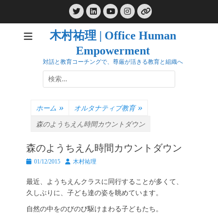
コ
Twitter
LinkedIn
Instagram
ン
YouTube
リ
ン
テ
ク
木村祐理 | Office Human
ン
Empowerment
ツ
へ
対話と教育コーチングで、尊厳が活きる教育と組織へ
ス
検
キ
索:
ッ
プ
ホーム
»
オルタナティブ教育
»
森のようちえん時間カウントダウン
森のようちえん時間カウントダウン
投
投
01/12/2015
木村祐理
稿
稿
日
者
最近、ようちえんクラスに同行することが多くて、
久しぶりに、子ども達の姿を眺めています。
自然の中をのびのび駆けまわる子どもたち。