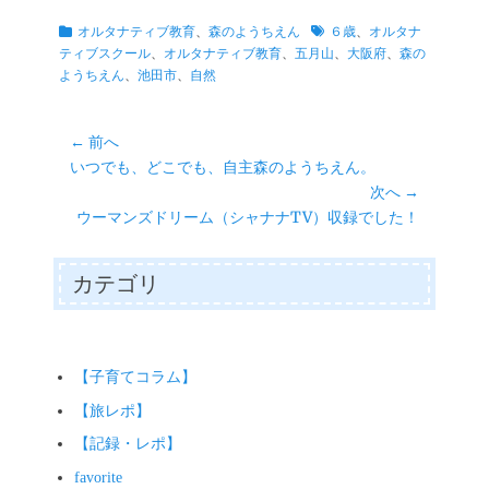
wi
ce
m
ne
es
ha
op
有
カ
タ
オルタナティブ教育
、
森のようちえん
６歳
、
オルタナ
tte
bo
ail
se
ts
y
テ
グ
ティブスクール
、
オルタナティブ教育
、
五月山
、
大阪府
、
森の
r
ok
ng
A
Li
ゴ
ようちえん
、
池田市
、
自然
リ
er
pp
nk
ー
投
← 前へ
前
いつでも、どこでも、自主森のようちえん。
稿
の
次へ →
ナ
投
次
ウーマンズドリーム（シャナナTV）収録でした！
ビ
稿:
の
ゲ
投
カテゴリ
ー
稿:
シ
ョ
ン
【子育てコラム】
【旅レポ】
【記録・レポ】
favorite