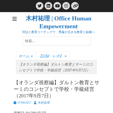
コ
Twitter
LinkedIn
Instagram
ン
YouTube
リ
ン
テ
ク
木村祐理 | Office Human
ン
Empowerment
ツ
へ
対話と教育コーチングで、尊厳が活きる教育と組織へ
ス
検
キ
索:
ッ
プ
ホーム
»
【記録・レポ】
»
【オランダ視察編】ダルトン教育とサーミのコ
ンセプトで学校・学級経営（2017年9月7日）
【オランダ視察編】ダルトン教育とサ
ーミのコンセプトで学校・学級経営
（2017年9月7日）
投
投
07/09/2017
木村祐理
稿
稿
日
者