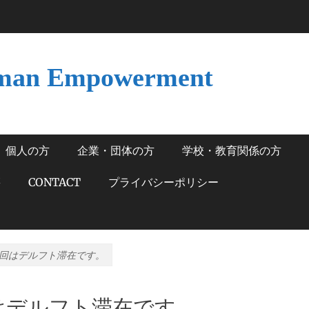
man Empowerment
個人の方
企業・団体の方
学校・教育関係の方
籍
CONTACT
プライバシーポリシー
回はデルフト滞在です。
はデルフト滞在です。