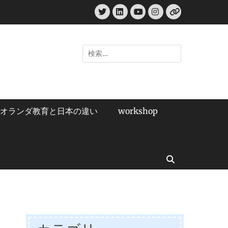
Twitter
LinkedIn
Instagram
YouTube
リ
ン
ク
検
索:
オランダ教育と日本の違い
workshop
検
索