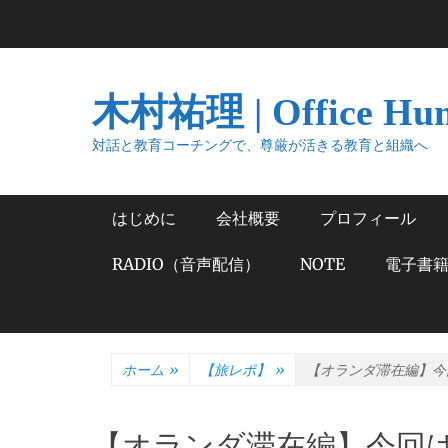
コ
ン
テ
ン
木村祐理 | Office Hu
ツ
へ
対話と教育コーチングで、尊厳が活きる教育と組織へ
ス
キ
メインメニュー
はじめに
会社概要
プロフィール
ッ
プ
RADIO（音声配信）
NOTE
電子書
ホーム
»
【旅レポ】
»
【オランダ滞在編】今
【オランダ滞在編】今回