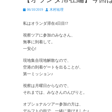
投
投
06/10/2019
木村祐理
稿
稿
日
者
私はオランダ滞在4日目!?
視察ツアに参加のみなさん、
無事に到着して。
一安心!
現地集合現地解散なので、
空港の到着ゲートを出ることが、
第一ミッション♪
視察は月曜日からなので、
それまでは、みなさんのんびりと。
オプショナルツアー参加の方は、
デルフトの街で、一緒に遊びました♪