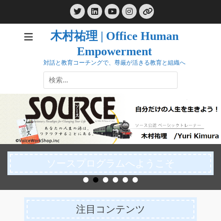
コ
Twitter
LinkedIn
Instagram
ン
YouTube
リ
ン
テ
ク
木村祐理 | Office Human
ン
Empowerment
ツ
へ
対話と教育コーチングで、尊厳が活きる教育と組織へ
ス
検
キ
索:
ッ
プ
ソースプログラムへようこそ
•
•
•
•
•
•
投稿日:
By
木村祐理
注目コンテンツ