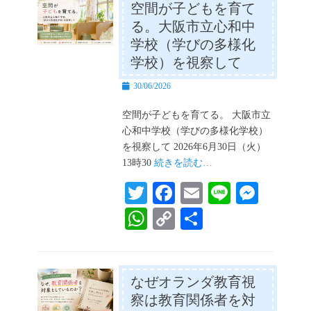
er
A
Li
空間が子どもを育て
る。大阪市立心和中
pp
nk
学校（学びの多様化
学校）を視察して
投
30/06/2026
稿
日
空間が子どもを育てる。 大阪市立
心和中学校（学びの多様化学校）
を視察して 2026年6月30日（火）
13時30
続きを読む…
T
Fa
E
Li
M
wi
ce
m
ne
es
W
C
共
tte
bo
ail
se
ha
op
有
r
ok
ng
ts
y
er
A
Li
なぜオランダ教育視
察は教育関係者を対
pp
nk