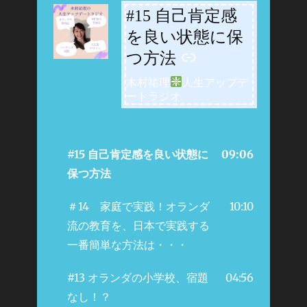
#15 自己肯定感
-
を良い状態に保
つ方法
木村祐理
人生アップデ
ートラジオ
#15 自己肯定感を良い状態に
09:06
保つ方法
＃14 家庭で実践！オランダ
10:10
流の教育を、日本で実践する
一番簡単な方法は・・・
#13 オランダの小学校、宿題
04:56
なし！？