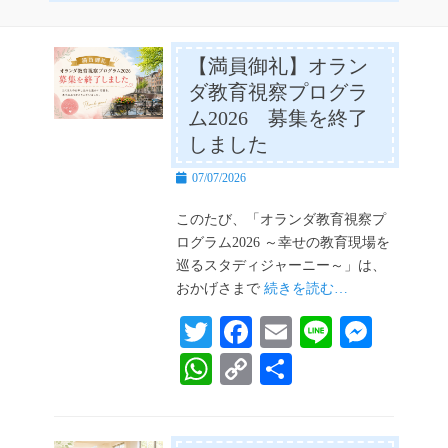
【満員御礼】オラン
ダ教育視察プログラ
ム2026 募集を終了
しました
投
07/07/2026
稿
日
このたび、「オランダ教育視察プ
ログラム2026 ～幸せの教育現場を
巡るスタディジャーニー～」は、
おかげさまで
続きを読む…
T
Fa
E
Li
M
wi
ce
m
ne
es
W
C
共
tte
bo
ail
se
ha
op
有
r
ok
ng
ts
y