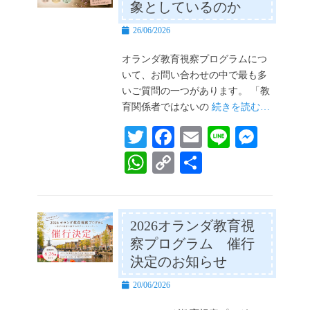
象としているのか
投
26/06/2026
稿
日
オランダ教育視察プログラムにつ
いて、お問い合わせの中で最も多
いご質問の一つがあります。 「教
育関係者ではないの
続きを読む…
T
Fa
E
Li
M
wi
ce
m
ne
es
W
C
共
tte
bo
ail
se
ha
op
有
r
ok
ng
ts
y
er
A
Li
2026オランダ教育視
察プログラム 催行
pp
nk
決定のお知らせ
投
20/06/2026
稿