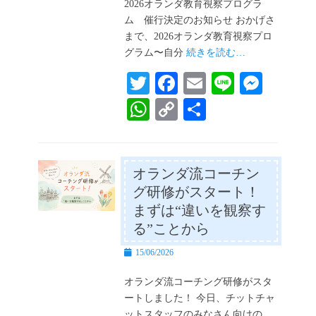
日
2026オランダ教育視察プログラ
ム 催行決定のお知らせ おかげさ
まで、2026オランダ教育視察プロ
グラム〜自分
続きを読む…
T
Fa
E
Li
M
wi
ce
m
ne
es
W
C
共
tte
bo
ail
se
ha
op
有
r
ok
ng
ts
y
er
A
Li
オランダ流コーチン
グ研修がスタート！
pp
nk
まずは“違いを観察す
る”ことから
投
15/06/2026
稿
日
オランダ流コーチング研修がスタ
ートしました！ 今日、チットチャ
ットスタッフのみなさん向けの