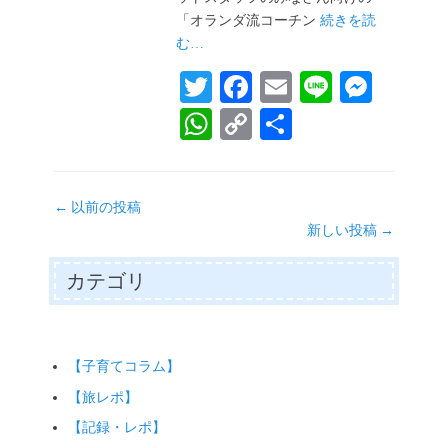
「オランダ流コーチン
続きを読
む…
T
Fa
E
Li
M
wi
ce
m
ne
es
W
C
共
tte
bo
ail
se
ha
op
有
r
ok
ng
ts
y
投
er
←
以前の投稿
A
Li
稿
新しい投稿
→
pp
nk
ナ
ビ
カテゴリ
ゲ
ー
シ
ョ
【子育てコラム】
ン
【旅レポ】
【記録・レポ】