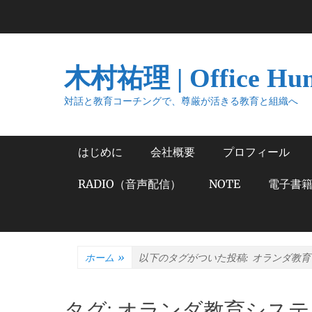
コ
ン
テ
ン
木村祐理 | Office Hu
ツ
へ
対話と教育コーチングで、尊厳が活きる教育と組織へ
ス
キ
メインメニュー
はじめに
会社概要
プロフィール
ッ
プ
RADIO（音声配信）
NOTE
電子書
ホーム
»
以下のタグがついた投稿:
オランダ教育
タグ:
オランダ教育システ