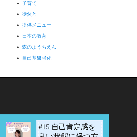
子育て
徒然と
提供メニュー
日本の教育
森のようちえん
自己基盤強化
#15 自己肯定感を
-
良い状態に保つ方