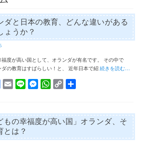
ンダと日本の教育、どんな違いがある
しょうか？
5
幸福度が高い国として、オランダが有名です。 その中で
ンダの教育はすばらしい！と、 近年日本で紹
続きを読む…
Fa
E
Li
M
W
C
共
ce
m
ne
es
ha
op
有
bo
ail
se
ts
y
ok
ng
A
Li
どもの幸福度が高い国」オランダ、そ
er
pp
nk
育とは？