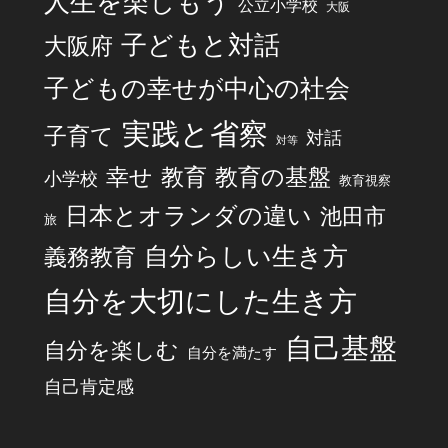
人生を楽しもう
公立小学校
大阪
子どもと対話
大阪府
子どもの幸せが中心の社会
実践と省察
子育て
対話
対等
幸せ
教育
教育の基盤
小学校
教育視察
日本とオランダの違い
池田市
旅
自分らしい生き方
義務教育
自分を大切にした生き方
自己基盤
自分を楽しむ
自分を満たす
自己肯定感