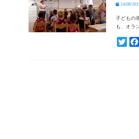
投
14/08/201
稿
子どもの
日
も、オラ
T
wi
tte
r