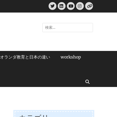
Twitter
LinkedIn
Instagram
YouTube
リ
ン
ク
検
索:
オランダ教育と日本の違い
workshop
検
索