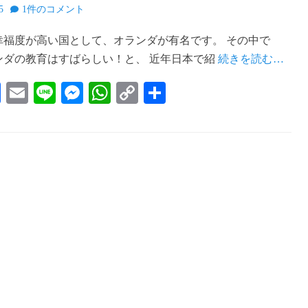
5
1件のコメント
幸福度が高い国として、オランダが有名です。 その中で
ンダの教育はすばらしい！と、 近年日本で紹
続きを読む…
Fa
E
Li
M
W
C
共
ce
m
ne
es
ha
op
有
bo
ail
se
ts
y
ok
ng
A
Li
er
pp
nk