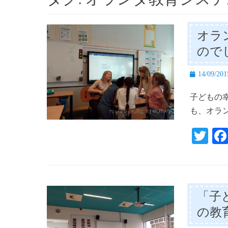
オラ
ので
投
14/09/201
稿
子どもの
日
も、オラ
T
wi
tte
r
「子
の教