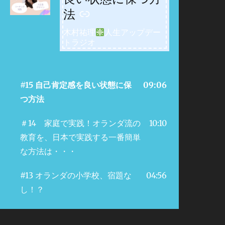
法
木村祐理
人生アップデー
トラジオ
#15 自己肯定感を良い状態に保
09:06
つ方法
＃14 家庭で実践！オランダ流の
10:10
教育を、日本で実践する一番簡単
な方法は・・・
#13 オランダの小学校、宿題な
04:56
し！？