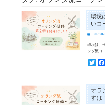
環境
いコ
投
10/07/202
稿
環境は、
日
ンダ流コ
T
wi
tte
r
オラ
ずは