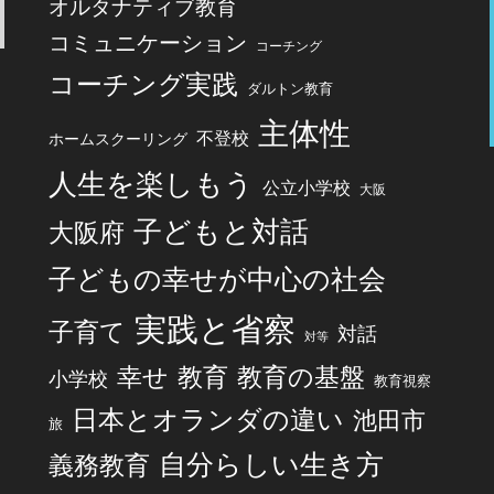
オルタナティブ教育
コミュニケーション
コーチング
コーチング実践
ダルトン教育
主体性
不登校
ホームスクーリング
人生を楽しもう
公立小学校
大阪
子どもと対話
大阪府
子どもの幸せが中心の社会
実践と省察
子育て
対話
対等
幸せ
教育
教育の基盤
小学校
教育視察
日本とオランダの違い
池田市
旅
自分らしい生き方
義務教育