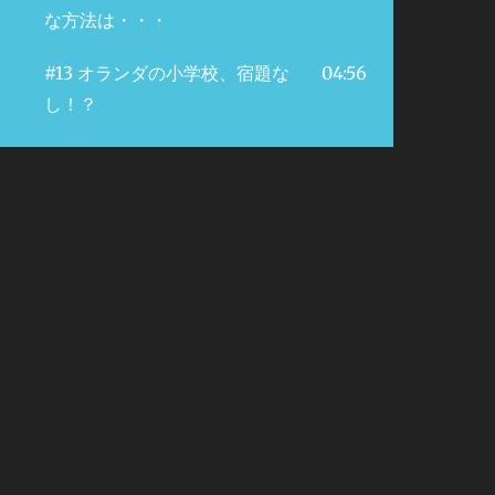
な方法は・・・
#13 オランダの小学校、宿題な
04:56
し！？