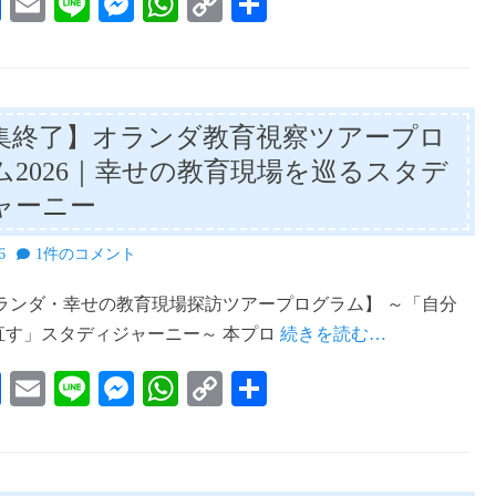
Fa
E
Li
M
W
C
共
ce
m
ne
es
ha
op
有
bo
ail
se
ts
y
ok
ng
A
Li
集終了】オランダ教育視察ツアープロ
er
pp
nk
ム2026｜幸せの教育現場を巡るスタデ
ャーニー
6
1件のコメント
 オランダ・幸せの教育現場探訪ツアープログラム】 ～「自分
直す」スタディジャーニー～ 本プロ
続きを読む…
Fa
E
Li
M
W
C
共
ce
m
ne
es
ha
op
有
bo
ail
se
ts
y
ok
ng
A
Li