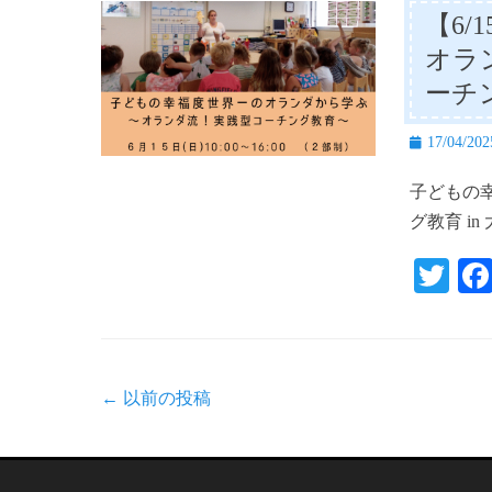
【6
オラ
ーチ
投
17/04/202
稿
子どもの
日
グ教育 i
T
wi
tte
r
投
←
以前の投稿
稿
ナ