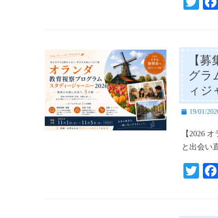
T
wi
tte
r
【募
グラ
ィジ
投
19/01/202
稿
【2026
日
と出会い
T
wi
tte
r