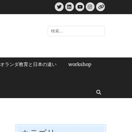
Twitter
LinkedIn
Instagram
YouTube
リ
ン
ク
検
索:
オランダ教育と日本の違い
workshop
検
索