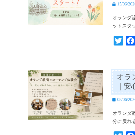
投
15/06/202
稿
オランダ
日
ットスタ
T
wi
tte
r
オラ
｜安
投
08/06/202
稿
オランダ
日
分に戻れる