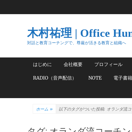
コ
ン
テ
ン
木村祐理 | Office Hu
ツ
へ
対話と教育コーチングで、尊厳が活きる教育と組織へ
ス
キ
メインメニュー
はじめに
会社概要
プロフィール
ッ
プ
RADIO（音声配信）
NOTE
電子書
ホーム
»
以下のタグがついた投稿:
オランダ流コ
タグ:
オランダ流コーチン