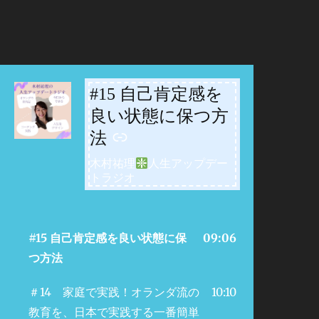
#15 自己肯定感を
-
良い状態に保つ方
法
木村祐理
人生アップデー
トラジオ
#15 自己肯定感を良い状態に保
09:06
つ方法
＃14 家庭で実践！オランダ流の
10:10
教育を、日本で実践する一番簡単