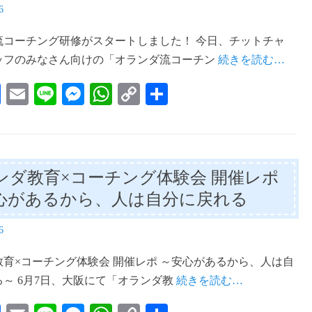
6
流コーチング研修がスタートしました！ 今日、チットチャ
ッフのみなさん向けの「オランダ流コーチン
続きを読む…
Fa
E
Li
M
W
C
共
ce
m
ne
es
ha
op
有
bo
ail
se
ts
y
ok
ng
A
Li
ンダ教育×コーチング体験会 開催レポ
er
pp
nk
心があるから、人は自分に戻れる
6
教育×コーチング体験会 開催レポ ～安心があるから、人は自
～ 6月7日、大阪にて「オランダ教
続きを読む…