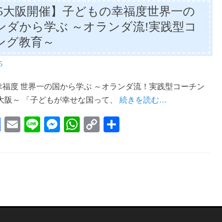
/15大阪開催】子どもの幸福度世界一の
er
pp
nk
ンダから学ぶ ～オランダ流!実践型コ
ング教育～
5
幸福度 世界一の国から学ぶ ～オランダ流！実践型コーチン
n 大阪～ 「子どもが幸せな国って、
続きを読む…
Fa
E
Li
M
W
C
共
ce
m
ne
es
ha
op
有
bo
ail
se
ts
y
ok
ng
A
Li
er
pp
nk