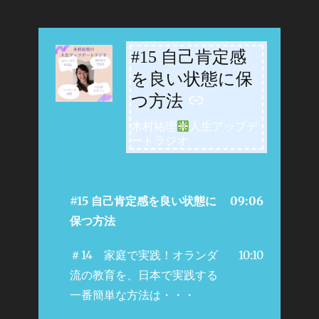
#15 自己肯定感
-
を良い状態に保
つ方法
木村祐理
人生アップデ
ートラジオ
#15 自己肯定感を良い状態に
09:06
保つ方法
＃14 家庭で実践！オランダ
10:10
流の教育を、日本で実践する
一番簡単な方法は・・・