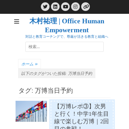
コ
Twitter
LinkedIn
Instagram
ン
YouTube
リ
ン
テ
ク
木村祐理 | Office Human
ン
Empowerment
ツ
へ
対話と教育コーチングで、尊厳が活きる教育と組織へ
ス
検
キ
索:
ッ
プ
ホーム
»
以下のタグがついた投稿:
万博当日予約
タグ:
万博当日予約
【万博レポ③】次男
と行く！中学1年生目
線で楽しむ万博｜2回
目の参戦！