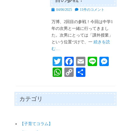
投
04/06/2025
11件のコメント
稿
日
万博、2回目の参戦！今回は中学1
年の次男と一緒に行ってきまし
た。次男にとっては「課外授業」
という位置づけで、一
続きを読
む…
T
Fa
E
Li
M
wi
ce
m
ne
es
W
C
共
tte
bo
ail
se
ha
op
有
r
ok
ng
ts
y
er
A
Li
カテゴリ
pp
nk
【子育てコラム】