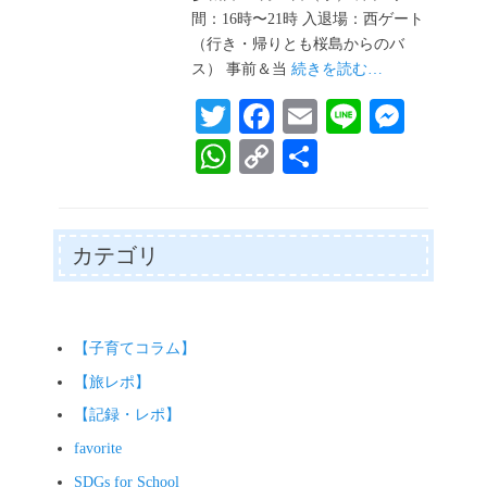
間：16時〜21時 入退場：西ゲート
（行き・帰りとも桜島からのバ
ス） 事前＆当
続きを読む…
T
Fa
E
Li
M
wi
ce
m
ne
es
W
C
共
tte
bo
ail
se
ha
op
有
r
ok
ng
ts
y
er
A
Li
カテゴリ
pp
nk
【子育てコラム】
【旅レポ】
【記録・レポ】
favorite
SDGs for School