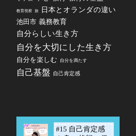
日本とオランダの違い
旅
教育視察
池田市
義務教育
自分らしい生き方
自分を大切にした生き方
自分を楽しむ
自分を満たす
自己基盤
自己肯定感
#15 自己肯定感
-