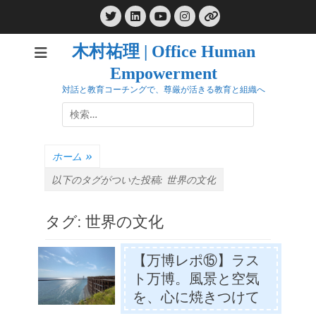
コ
Twitter
LinkedIn
Instagram
ン
YouTube
リ
ン
テ
ク
木村祐理 | Office Human
ン
Empowerment
ツ
へ
対話と教育コーチングで、尊厳が活きる教育と組織へ
ス
検
キ
索:
ッ
プ
ホーム
»
以下のタグがついた投稿:
世界の文化
タグ:
世界の文化
【万博レポ⑮】ラス
ト万博。風景と空気
を、心に焼きつけて