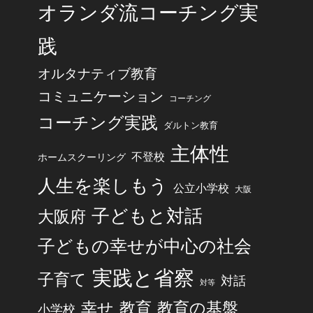
オランダ流コーチング実
践
オルタナティブ教育
コミュニケーション
コーチング
コーチング実践
ダルトン教育
主体性
不登校
ホームスクーリング
人生を楽しもう
公立小学校
大阪
子どもと対話
大阪府
子どもの幸せが中心の社会
実践と省察
子育て
対話
対等
幸せ
教育
教育の基盤
小学校