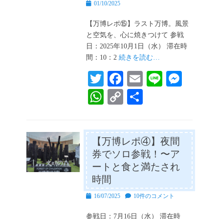
投
01/10/2025
稿
日
【万博レポ⑮】ラスト万博。風景
と空気を、心に焼きつけて 参戦
日：2025年10月1日（水） 滞在時
間：10：2
続きを読む…
T
Fa
E
Li
M
wi
ce
m
ne
es
W
C
共
tte
bo
ail
se
ha
op
有
r
ok
ng
ts
y
er
A
Li
【万博レポ④】夜間
券でソロ参戦！〜ア
pp
nk
ートと食と満たされ
時間
投
16/07/2025
10件のコメント
稿
日
参戦日：7月16日（水） 滞在時