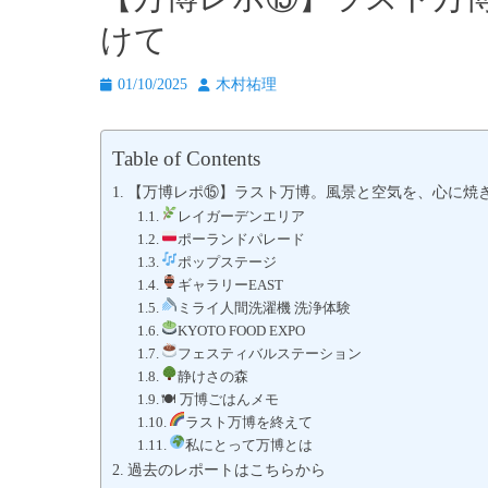
けて
投
投
01/10/2025
木村祐理
稿
稿
日
者
Table of Contents
【万博レポ⑮】ラスト万博。風景と空気を、心に焼
レイガーデンエリア
ポーランドパレード
ポップステージ
ギャラリーEAST
ミライ人間洗濯機 洗浄体験
KYOTO FOOD EXPO
フェスティバルステーション
静けさの森
🍽 万博ごはんメモ
ラスト万博を終えて
私にとって万博とは
過去のレポートはこちらから