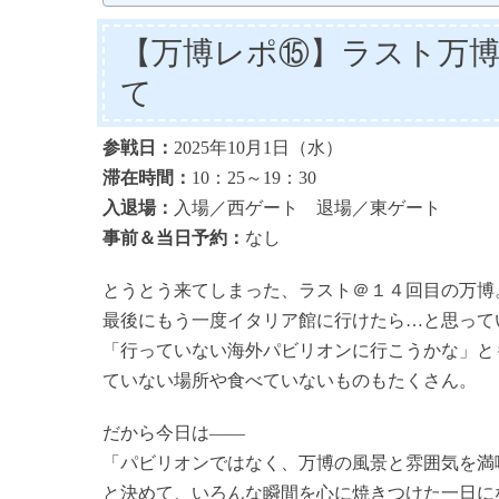
【万博レポ⑮】ラスト万
て
参戦日：
2025年10月1日（水）
滞在時間：
10：25～19：30
入退場：
入場／西ゲート 退場／東ゲート
事前＆当日予約：
なし
とうとう来てしまった、ラスト＠１４回目の万博
最後にもう一度イタリア館に行けたら…と思って
「行っていない海外パビリオンに行こうかな」と
ていない場所や食べていないものもたくさん。
だから今日は――
「パビリオンではなく、万博の風景と雰囲気を満
と決めて、いろんな瞬間を心に焼きつけた一日に