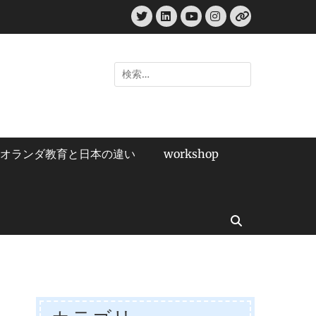
Twitter
LinkedIn
Instagram
YouTube
リ
ン
ク
検
索:
オランダ教育と日本の違い
workshop
検
索