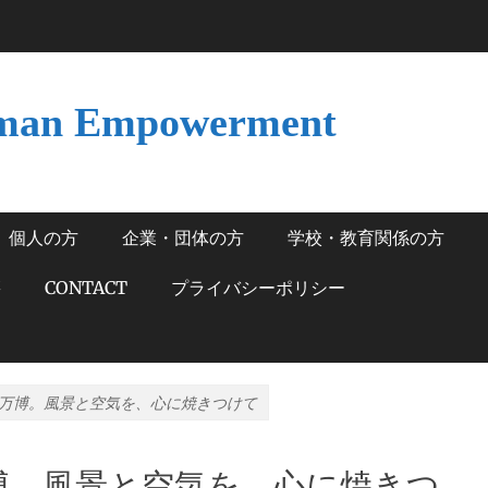
man Empowerment
個人の方
企業・団体の方
学校・教育関係の方
籍
CONTACT
プライバシーポリシー
万博。風景と空気を、心に焼きつけて
博。風景と空気を、心に焼きつ