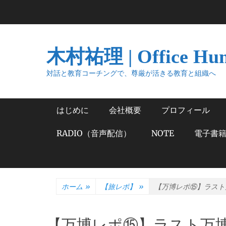
コ
ン
テ
ン
木村祐理 | Office Hu
ツ
へ
対話と教育コーチングで、尊厳が活きる教育と組織へ
ス
キ
メインメニュー
はじめに
会社概要
プロフィール
ッ
プ
RADIO（音声配信）
NOTE
電子書
ホーム
»
【旅レポ】
»
【万博レポ⑮】ラスト
【万博レポ⑮】ラスト万