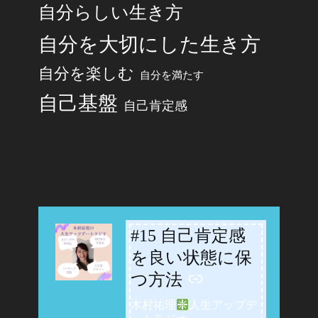
自分らしい生き方
自分を大切にした生き方
自分を楽しむ
自分を満たす
自己基盤
自己肯定感
#15 自己肯定感
-
を良い状態に保
つ方法
木村祐理
人生アップデ