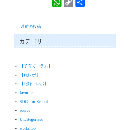
wi
ce
m
ne
es
W
C
共
tte
bo
ail
se
ha
op
有
r
ok
ng
ts
y
投
er
←
以前の投稿
A
Li
稿
pp
nk
ナ
カテゴリ
ビ
ゲ
ー
シ
【子育てコラム】
ョ
【旅レポ】
ン
【記録・レポ】
favorite
SDGs for School
source
Uncategorized
workshop