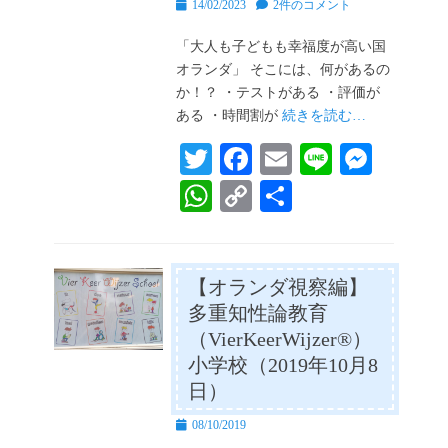
投
14/02/2023
2件のコメント
稿
日
「大人も子どもも幸福度が高い国
オランダ」 そこには、何があるの
か！？ ・テストがある ・評価が
ある ・時間割が
続きを読む…
T
Fa
E
Li
M
wi
ce
m
ne
es
W
C
共
tte
bo
ail
se
ha
op
有
r
ok
ng
ts
y
er
A
Li
【オランダ視察編】
多重知性論教育
pp
nk
（VierKeerWijzer®）
小学校（2019年10月8
日）
投
08/10/2019
稿