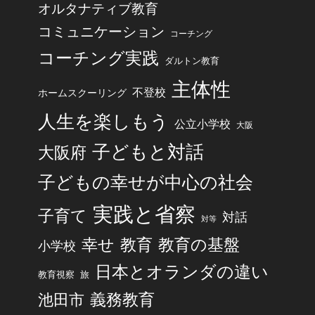
オルタナティブ教育
コミュニケーション
コーチング
コーチング実践
ダルトン教育
主体性
不登校
ホームスクーリング
人生を楽しもう
公立小学校
大阪
子どもと対話
大阪府
子どもの幸せが中心の社会
実践と省察
子育て
対話
対等
幸せ
教育
教育の基盤
小学校
日本とオランダの違い
旅
教育視察
池田市
義務教育