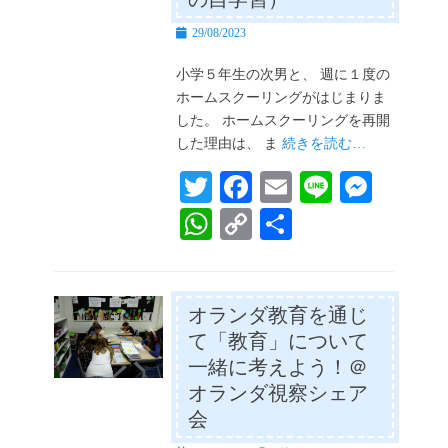
投
29/08/2023
稿
日
小学５年生の次男と、 週に１度の
ホームスクーリングがはじまりま
した。 ホームスクーリングを再開
した理由は、 ま
続きを読む…
T
Fa
E
Li
M
wi
ce
m
ne
es
W
C
共
tte
bo
ail
se
ha
op
有
r
ok
ng
ts
y
er
A
Li
オランダ教育を通じ
て「教育」について
pp
nk
一緒に考えよう！＠
オランダ視察シェア
会