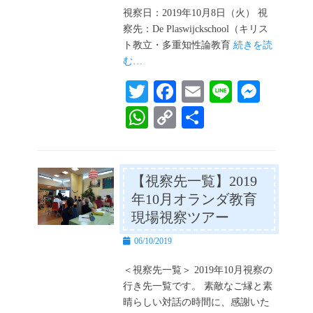
日
視察日：2019年10月8日（火） 視
察先：De Plaswijckschool（キリス
ト教立・多重知性論教育
続きを読
む…
T
Fa
E
Li
M
wi
ce
m
ne
es
W
C
共
tte
bo
ail
se
ha
op
有
r
ok
ng
ts
y
er
A
Li
【視察先一覧】2019
年10月オランダ教育
pp
nk
現場視察ツアー
投
06/10/2019
稿
日
＜視察先一覧＞ 2019年10月視察の
行き先一覧です。 素敵なご縁と素
晴らしい対話の時間に、感謝いた