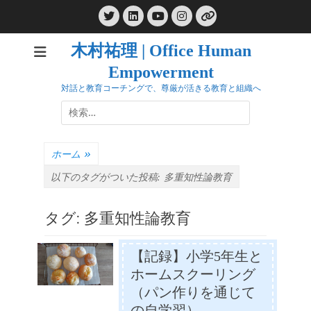
コ
Twitter
LinkedIn
Instagram
ン
YouTube
リ
ン
テ
ク
木村祐理 | Office Human
ン
Empowerment
ツ
へ
対話と教育コーチングで、尊厳が活きる教育と組織へ
ス
検
キ
索:
ッ
プ
ホーム
»
以下のタグがついた投稿:
多重知性論教育
タグ:
多重知性論教育
【記録】小学5年生と
ホームスクーリング
（パン作りを通じて
の自学習）