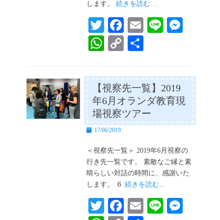
します。
続きを読む…
T
Fa
E
Li
M
wi
ce
m
ne
es
W
C
共
tte
bo
ail
se
ha
op
有
r
ok
ng
ts
y
er
A
Li
【視察先一覧】2019
年6月オランダ教育現
pp
nk
場視察ツアー
投
17/06/2019
稿
日
＜視察先一覧＞ 2019年6月視察の
行き先一覧です。 素敵なご縁と素
晴らしい対話の時間に、感謝いた
します。 ６
続きを読む…
T
Fa
E
Li
M