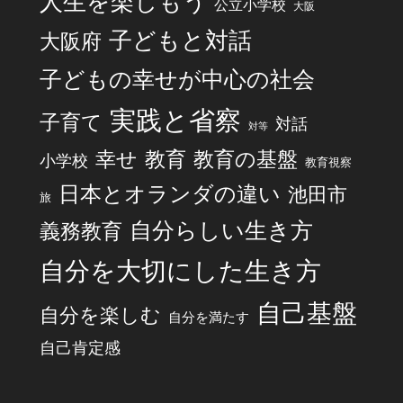
人生を楽しもう
公立小学校
大阪
子どもと対話
大阪府
子どもの幸せが中心の社会
実践と省察
子育て
対話
対等
幸せ
教育
教育の基盤
小学校
教育視察
日本とオランダの違い
池田市
旅
自分らしい生き方
義務教育
自分を大切にした生き方
自己基盤
自分を楽しむ
自分を満たす
自己肯定感