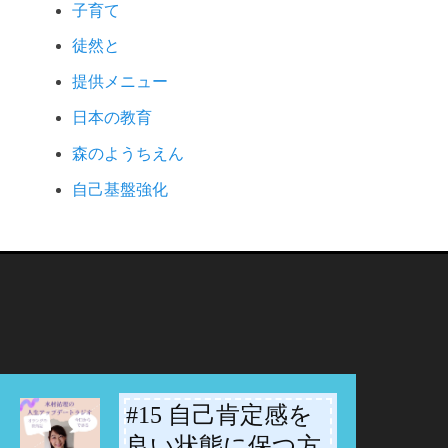
子育て
徒然と
提供メニュー
日本の教育
森のようちえん
自己基盤強化
#15 自己肯定感を
-
良い状態に保つ方