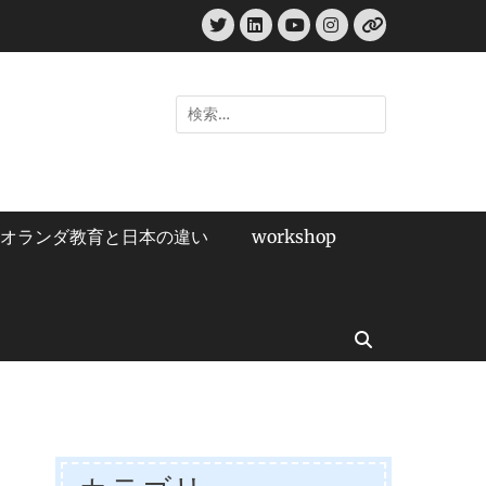
Twitter
LinkedIn
Instagram
YouTube
リ
ン
ク
検
索:
オランダ教育と日本の違い
workshop
検
索