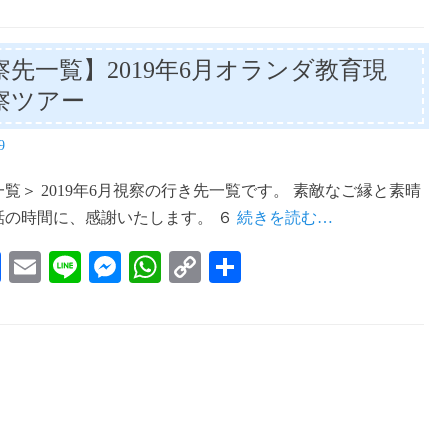
察先一覧】2019年6月オランダ教育現
察ツアー
9
覧＞ 2019年6月視察の行き先一覧です。 素敵なご縁と素晴
話の時間に、感謝いたします。 ６
続きを読む…
Fa
E
Li
M
W
C
共
ce
m
ne
es
ha
op
有
bo
ail
se
ts
y
ok
ng
A
Li
er
pp
nk