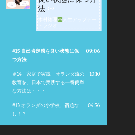
法
木村祐理
人生アップデー
トラジオ
#15 自己肯定感を良い状態に保
09:06
つ方法
＃14 家庭で実践！オランダ流の
10:10
教育を、日本で実践する一番簡単
な方法は・・・
#13 オランダの小学校、宿題な
04:56
し！？