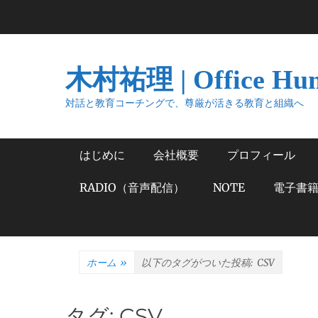
コ
ン
テ
ン
木村祐理 | Office Hu
ツ
へ
対話と教育コーチングで、尊厳が活きる教育と組織へ
ス
キ
メインメニュー
はじめに
会社概要
プロフィール
ッ
プ
RADIO（音声配信）
NOTE
電子書
ホーム
»
以下のタグがついた投稿:
CSV
タグ:
CSV