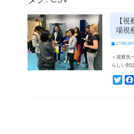
【視
場視
投
17/06/201
稿
＜視察先一
日
らしい対
T
wi
tte
r