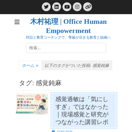
コ
Twitter
LinkedIn
Instagram
ン
YouTube
リ
ン
テ
ク
木村祐理 | Office Human
ン
Empowerment
ツ
へ
対話と教育コーチングで、尊厳が活きる教育と組織へ
ス
検
キ
索:
ッ
プ
ホーム
»
以下のタグがついた投稿:
感覚鈍麻
タグ:
感覚鈍麻
感覚過敏は「気にし
すぎ」ではなかった
｜現場感覚と研究が
つながった講習レポ
投