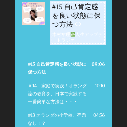
#15 自己肯定感
-
を良い状態に保
つ方法
木村祐理
人生アップデ
ートラジオ
#15 自己肯定感を良い状態に
09:06
保つ方法
＃14 家庭で実践！オランダ
10:10
流の教育を、日本で実践する
一番簡単な方法は・・・
#13 オランダの小学校、宿題
04:56
なし！？