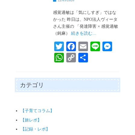
22/05/2026
稿
日
感覚過敏は「気にしすぎ」ではな
かった 昨日は、NPO法人ヴィータ
さん主催の 「発達障害 × 感覚過敏
（鈍麻）
続きを読む…
T
Fa
E
Li
M
wi
ce
m
ne
es
W
C
共
tte
bo
ail
se
ha
op
有
r
ok
ng
ts
y
er
A
Li
カテゴリ
pp
nk
【子育てコラム】
【旅レポ】
【記録・レポ】