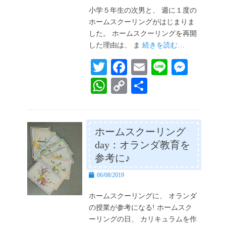
日
小学５年生の次男と、 週に１度の
ホームスクーリングがはじまりま
した。 ホームスクーリングを再開
した理由は、 ま
続きを読む…
T
Fa
E
Li
M
wi
ce
m
ne
es
W
C
共
tte
bo
ail
se
ha
op
有
r
ok
ng
ts
y
er
A
Li
ホームスクーリング
day：オランダ教育を
pp
nk
参考に♪
投
06/08/2019
稿
日
ホームスクーリングに、 オランダ
の授業が参考になる! ホームスク
ーリングの日、 カリキュラムを作