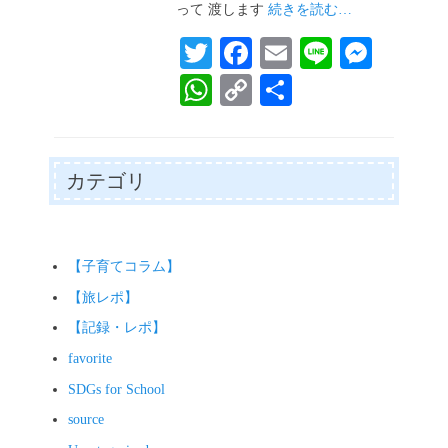
って 渡します
続きを読む…
T
Fa
E
Li
M
wi
ce
m
ne
es
W
C
共
tte
bo
ail
se
ha
op
有
r
ok
ng
ts
y
er
A
Li
カテゴリ
pp
nk
【子育てコラム】
【旅レポ】
【記録・レポ】
favorite
SDGs for School
source