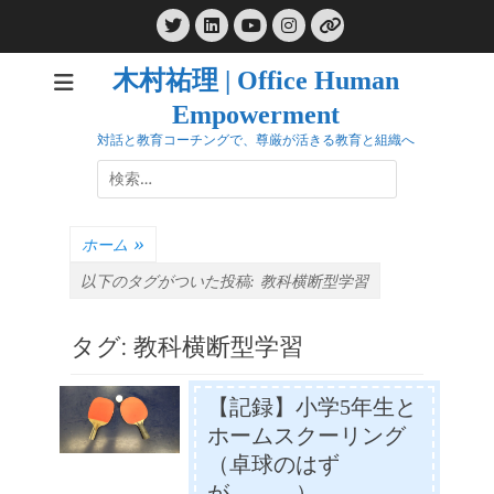
コ
Twitter
LinkedIn
Instagram
ン
YouTube
リ
ン
テ
ク
木村祐理 | Office Human
ン
Empowerment
ツ
へ
対話と教育コーチングで、尊厳が活きる教育と組織へ
ス
検
キ
索:
ッ
プ
ホーム
»
以下のタグがついた投稿:
教科横断型学習
タグ:
教科横断型学習
【記録】小学5年生と
ホームスクーリング
（卓球のはず
が、、、）