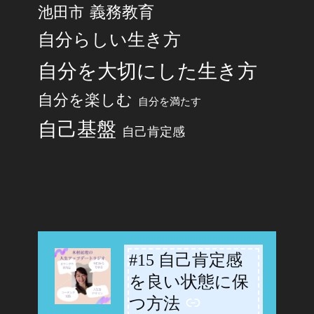
池田市
義務教育
自分らしい生き方
自分を大切にした生き方
自分を楽しむ
自分を満たす
自己基盤
自己肯定感
#15 自己肯定感
-
を良い状態に保
つ方法