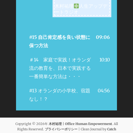
木村祐理
人生アップデ
ートラジオ
#15 自己肯定感を良い状態に
09:06
保つ方法
＃14 家庭で実践！オランダ
10:10
流の教育を、日本で実践する
一番簡単な方法は・・・
#13 オランダの小学校、宿題
04:56
なし！？
Copyright © 2026年
木村祐理 | Office Human Empowerment
. All
Rights Reserved.
プライバシーポリシー
| Clean Journal by
Catch