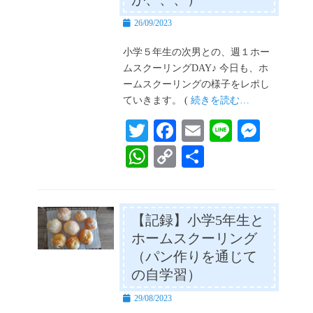
投
26/09/2023
稿
日
小学５年生の次男との、週１ホー
ムスクーリングDAY♪ 今日も、ホ
ームスクーリングの様子をレポし
ていきます。 (
続きを読む…
T
Fa
E
Li
M
wi
ce
m
ne
es
W
C
共
tte
bo
ail
se
ha
op
有
r
ok
ng
ts
y
er
A
Li
【記録】小学5年生と
ホームスクーリング
pp
nk
（パン作りを通じて
の自学習）
投
29/08/2023
稿