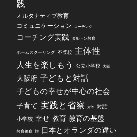
践
オルタナティブ教育
コミュニケーション
コーチング
コーチング実践
ダルトン教育
主体性
不登校
ホームスクーリング
人生を楽しもう
公立小学校
大阪
子どもと対話
大阪府
子どもの幸せが中心の社会
実践と省察
子育て
対話
対等
幸せ
教育
教育の基盤
小学校
日本とオランダの違い
旅
教育視察