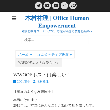
コ
Twitter
LinkedIn
Instagram
ン
YouTube
リ
ン
テ
ク
木村祐理 | Office Human
ン
Empowerment
ツ
へ
対話と教育コーチングで、尊厳が活きる教育と組織へ
ス
検
キ
索:
ッ
プ
ホーム
»
オルタナティブ教育
»
WWOOFホストは楽しい！
WWOOFホストは楽しい！
投
投
26/01/2014
木村祐理
稿
稿
日
者
【家族のような友達同士】
本当にその通り。
2013年は、本当に色んなことが動いて形を成した年。