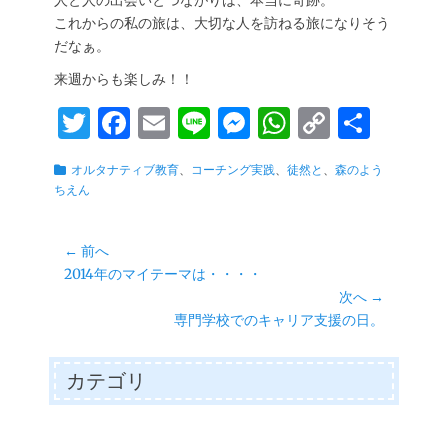
人と人の出会いとつながりは、本当に奇跡。
これからの私の旅は、大切な人を訪ねる旅になりそう
だなぁ。
来週からも楽しみ！！
T
Fa
E
Li
M
W
C
共
wi
ce
m
ne
es
ha
op
有
カ
オルタナティブ教育
、
コーチング実践
、
徒然と
、
森のよう
tte
bo
ail
se
ts
y
テ
ちえん
r
ok
ng
A
Li
ゴ
リ
er
pp
nk
投
ー
← 前へ
前
2014年のマイテーマは・・・・
稿
の
次へ →
ナ
投
次
専門学校でのキャリア支援の日。
ビ
稿:
の
ゲ
投
カテゴリ
ー
稿:
シ
ョ