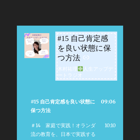
#15 自己肯定感
-
を良い状態に保
つ方法
木村祐理
人生アップデ
ートラジオ
#15 自己肯定感を良い状態に
09:06
保つ方法
＃14 家庭で実践！オランダ
10:10
流の教育を、日本で実践する